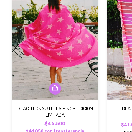
BEACH LONA STELLA PINK - EDICIÓN
BEA
LIMITADA
$46.500
$41.
$41.850
con
transferencia
3
cuo