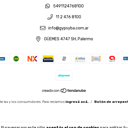
5491124768100
11 2 476 8100
info@gypsyba.com.ar
GÜEMES 4747 5H, Palermo
e las y los consumidores. Para reclamos
ingresá acá.
/
Botón de arrepen
Al navegar por este sitio
aceptás el uso de cookies
para agilizar tu