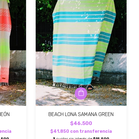
NEÓN
BEACH LONA SAMANA GREEN
$46.500
encia
$41.850
con
transferencia
.500
3
cuotas sin interés de
$15.500