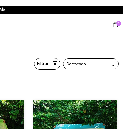
AÍS
0
Filtrar