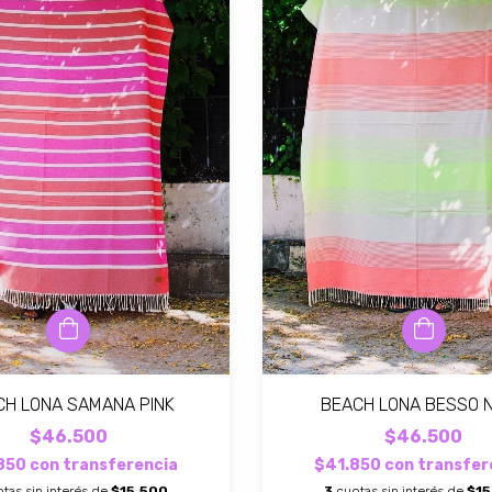
CH LONA SAMANA PINK
BEACH LONA BESSO 
$46.500
$46.500
850
con
transferencia
$41.850
con
transfer
tas sin interés de
$15.500
3
cuotas sin interés de
$15