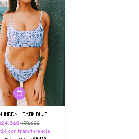
INI INDRA - BATIK BLUE
$24.360
$50.600
924
con
transferencia
otas sin interés de
$8.120