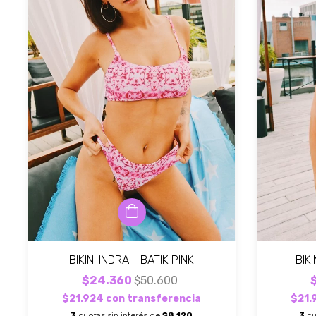
BIKINI INDRA - BATIK PINK
BIK
$24.360
$50.600
$21.924
con
transferencia
$21.
3
cuotas sin interés de
$8.120
3
cu