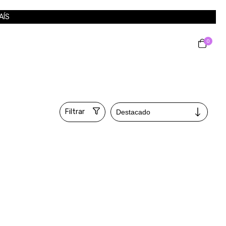
AÍS
0
Filtrar