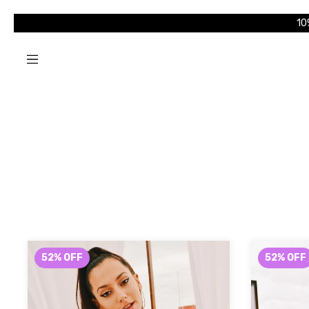
10
52
%
OFF
52
%
OFF