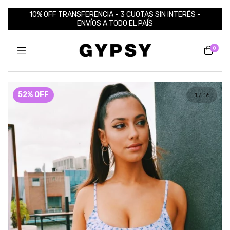
10% OFF TRANSFERENCIA - 3 CUOTAS SIN INTERÉS -
ENVÍOS A TODO EL PAÍS
0
52
%
OFF
1
/
16