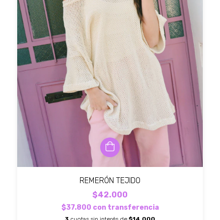
REMERÓN TEJIDO
$42.000
$37.800
con
transferencia
3
cuotas sin interés de
$14.000