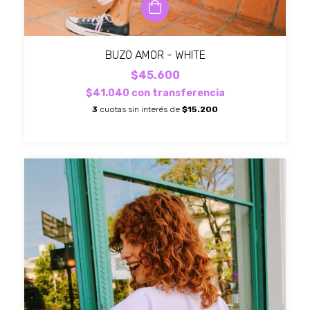
BUZO AMOR - WHITE
$45.600
$41.040
con
transferencia
3
cuotas sin interés de
$15.200