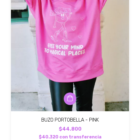
BUZO PORTOBELLA - PINK
$44.800
$40.320
con
transferencia