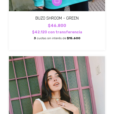
BUZO SHROOM - GREEN
$46.800
$42.120
con
transferencia
3
cuotas sin interés de
$15.600