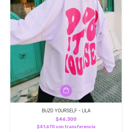
BUZO YOURSELF - LILA
$46.300
$41.670
con
transferencia