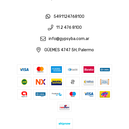
5491124768100
11 2 476 8100
info@gypsyba.com.ar
GÜEMES 4747 5H, Palermo