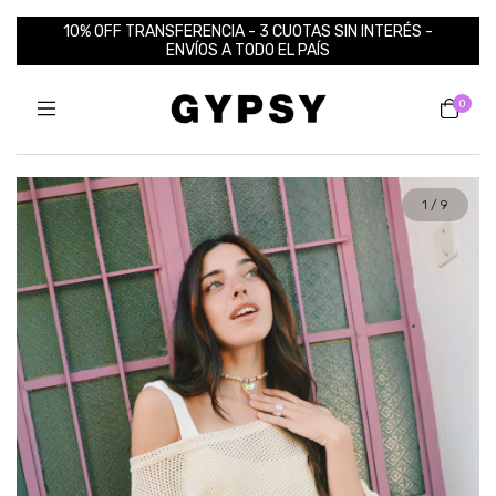
10% OFF TRANSFERENCIA - 3 CUOTAS SIN INTERÉS -
ENVÍOS A TODO EL PAÍS
0
1
/
9