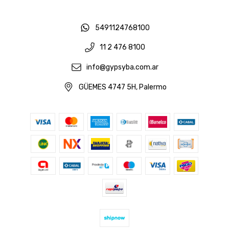
5491124768100
11 2 476 8100
info@gypsyba.com.ar
GÜEMES 4747 5H, Palermo