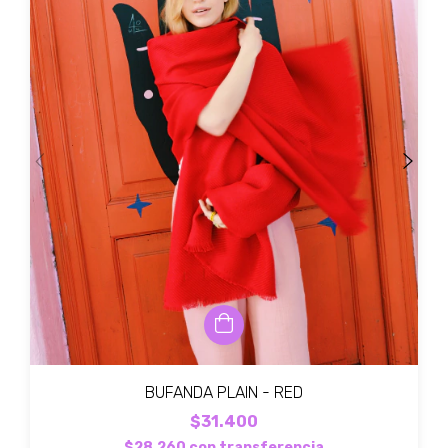
BUFANDA PLAIN - RED
$31.400
$28.260
con
transferencia