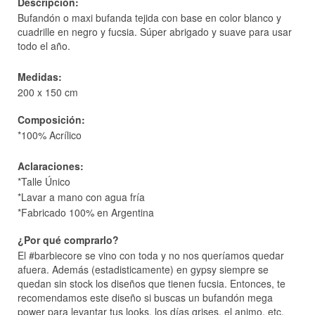
Descripción:
Bufandón o maxi bufanda tejida con base en color blanco y
cuadrille en negro y fucsia.
Súper abrigado y suave para usar
todo el año.
Medidas:
200 x 150 cm
Composición:
*100% Acrílico
Aclaraciones:
*Talle Único
*Lavar a mano con agua fría
*Fabricado 100% en Argentina
¿Por qué comprarlo?
El #barbiecore se vino con toda y no nos queríamos quedar
afuera. Además (estadisticamente) en gypsy siempre se
quedan sin stock los diseños que tienen fucsia. Entonces, te
recomendamos este diseño si buscas un bufandón mega
power para levantar tus looks, los días grises, el animo, etc.