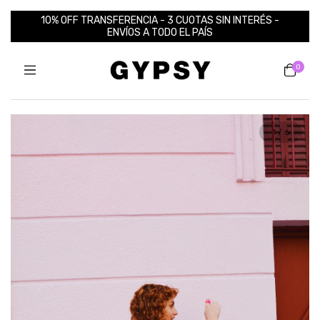
10% OFF TRANSFERENCIA - 3 CUOTAS SIN INTERÉS -
ENVÍOS A TODO EL PAÍS
0
1
/
6