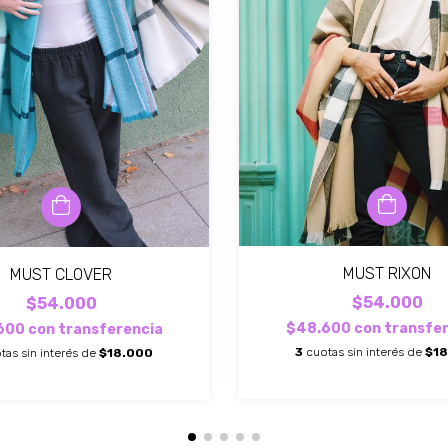
MUST RIXON
MUST CLOVER
$54.000
$54.000
$48.600
con
transfe
600
con
transferencia
3
cuotas sin interés de
$1
tas sin interés de
$18.000