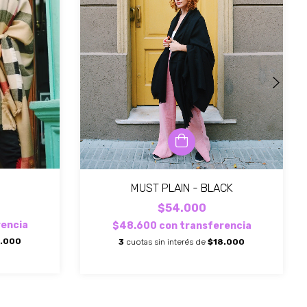
MUST PLAIN - BLACK
$54.000
rencia
$48.600
con
transferencia
8.000
3
cuotas sin interés de
$18.000