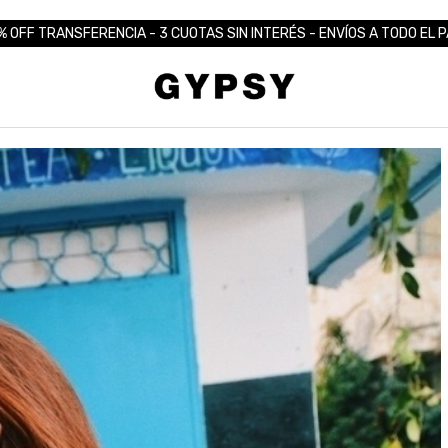
% OFF TRANSFERENCIA - 3 CUOTAS SIN INTERÉS - ENVÍOS A TODO EL P