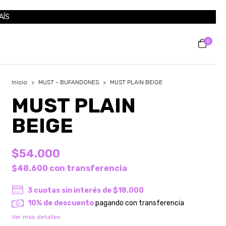
AÍS
0
Inicio
>
MUST - BUFANDONES
>
MUST PLAIN BEIGE
MUST PLAIN
BEIGE
$54.000
$48.600
con
transferencia
3
cuotas sin interés de
$18.000
10% de descuento
pagando con transferencia
Ver más detalles