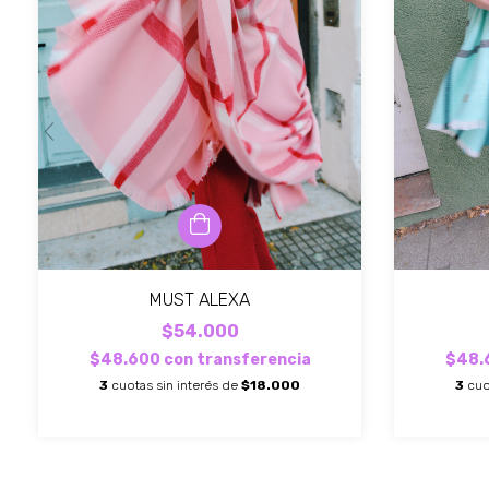
MUST ALEXA
$54.000
$48.600
con
transferencia
$48.
3
cuotas sin interés de
$18.000
3
cuo