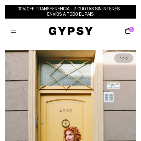
10% OFF TRANSFERENCIA - 3 CUOTAS SIN INTERÉS -
ENVÍOS A TODO EL PAÍS
0
1
/
6