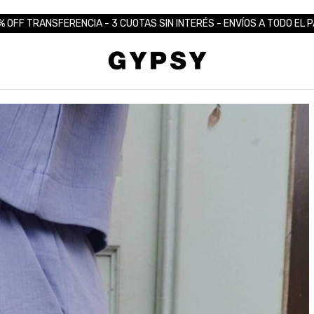
% OFF TRANSFERENCIA - 3 CUOTAS SIN INTERÉS - ENVÍOS A TODO EL P