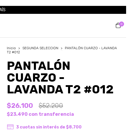
AÍS
0
Inicio
>
SEGUNDA SELECCION
>
PANTALÓN CUARZO - LAVANDA
T2 #012
PANTALÓN
CUARZO -
LAVANDA T2 #012
$26.100
$52.200
$23.490
con
transferencia
3
cuotas sin interés de
$8.700