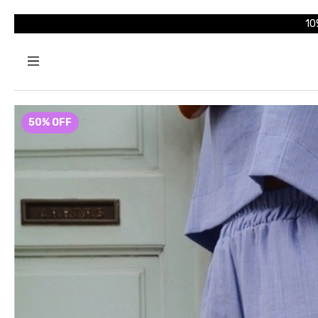
10
50
%
OFF