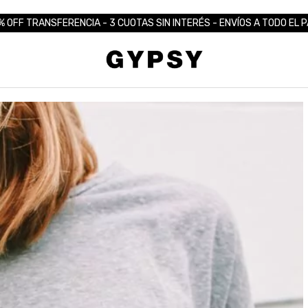
% OFF TRANSFERENCIA - 3 CUOTAS SIN INTERÉS - ENVÍOS A TODO EL P