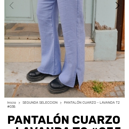
Inicio
>
SEGUNDA SELECCION
>
PANTALÓN CUARZO - LAVANDA T2
#035
PANTALÓN CUARZO