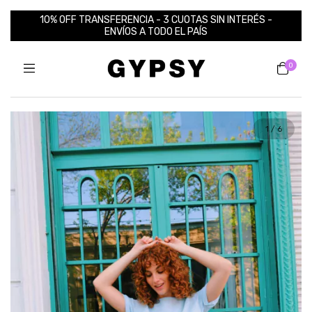
10% OFF TRANSFERENCIA - 3 CUOTAS SIN INTERÉS -
ENVÍOS A TODO EL PAÍS
0
1
/
6