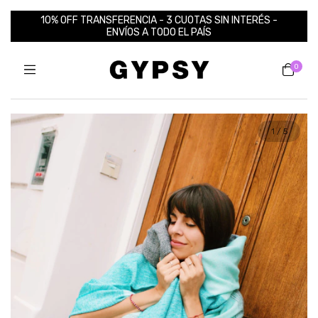
10% OFF TRANSFERENCIA - 3 CUOTAS SIN INTERÉS -
ENVÍOS A TODO EL PAÍS
0
1
/
5