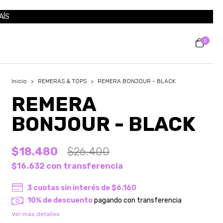
AÍS
0
Inicio
>
REMERAS & TOPS
>
REMERA BONJOUR - BLACK
REMERA
BONJOUR - BLACK
$18.480
$26.400
$16.632
con
transferencia
3
cuotas sin interés de
$6.160
10% de descuento
pagando con transferencia
Ver más detalles