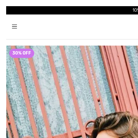
10
30
%
OFF