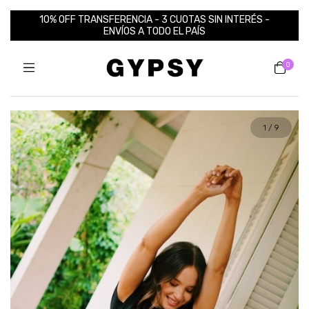
10% OFF TRANSFERENCIA - 3 CUOTAS SIN INTERÉS -
ENVÍOS A TODO EL PAÍS
0
1
/
9