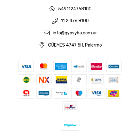
5491124768100
11 2 476 8100
info@gypsyba.com.ar
GÜEMES 4747 5H, Palermo