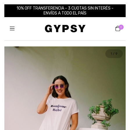
10% OFF TRANSFERENCIA - 3 CUOTAS SIN INTERÉS -
ENVÍOS A TODO EL PAÍS
0
1
/
9