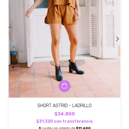
SHORT ASTRID - LADRILLO
$34.800
$31.320
con
transferencia
3
cuotas sin interés de
$11.600