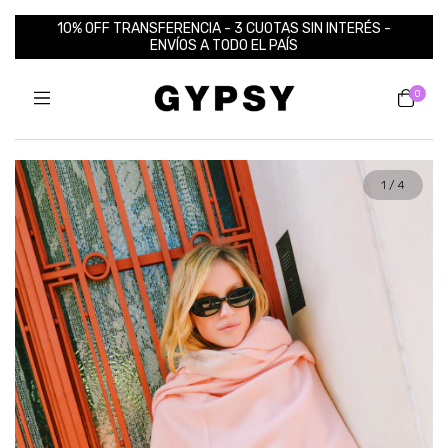
10% OFF TRANSFERENCIA - 3 CUOTAS SIN INTERÉS -
ENVÍOS A TODO EL PAÍS
0
1
/
4