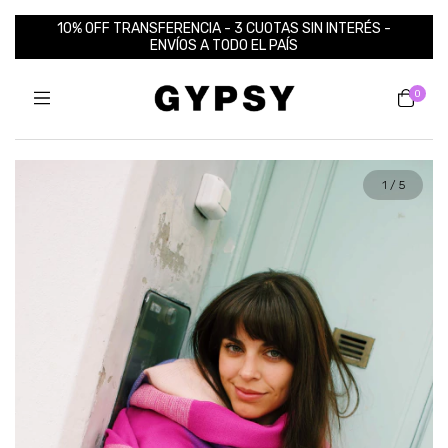
10% OFF TRANSFERENCIA - 3 CUOTAS SIN INTERÉS -
ENVÍOS A TODO EL PAÍS
0
1
/
5