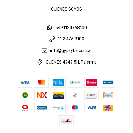
QUIENES SOMOS
5491124768100
11 2 476 8100
info@gypsyba.com.ar
GÜEMES 4747 5H, Palermo